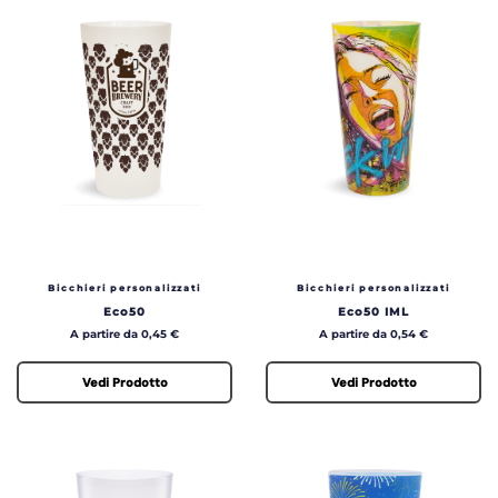
Bicchieri personalizzati
Bicchieri personalizzati
Eco50
Eco50 IML
Prezzo
Prezzo
A partire da 0,45 €
A partire da 0,54 €
Vedi Prodotto
Vedi Prodotto