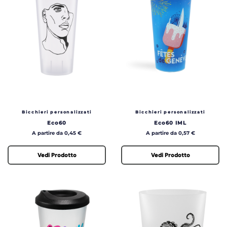
Bicchieri personalizzati
Bicchieri personalizzati
Eco60
Eco60 IML
Prezzo
Prezzo
A partire da 0,45 €
A partire da 0,57 €
Vedi Prodotto
Vedi Prodotto