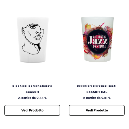
Bicchieri personalizzati
Bicchieri personalizzati
Eco50H
Eco50H IML
Prezzo
Prezzo
A partire da 0,44 €
A partire da 0,81 €
Vedi Prodotto
Vedi Prodotto