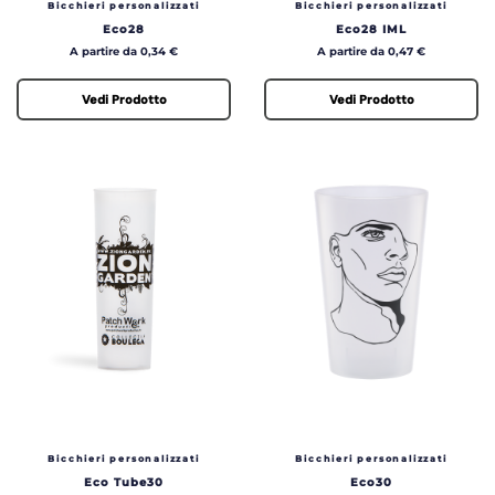
Bicchieri personalizzati
Bicchieri personalizzati
Eco28
Eco28 IML
Prezzo
Prezzo
A partire da 0,34 €
A partire da 0,47 €
Vedi Prodotto
Vedi Prodotto
Bicchieri personalizzati
Bicchieri personalizzati
Eco Tube30
Eco30