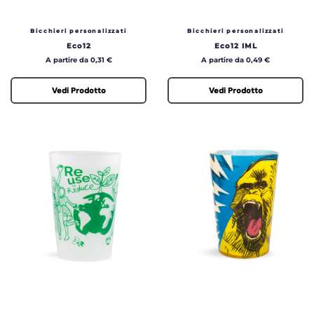
50cl
60cl
Bicchieri personalizzati
Bicchieri personalizzati
90cl
Eco12
Eco12 IML
Prezzo
Prezzo
A partire da 0,31 €
A partire da 0,49 €
Vedi Prodotto
Vedi Prodotto