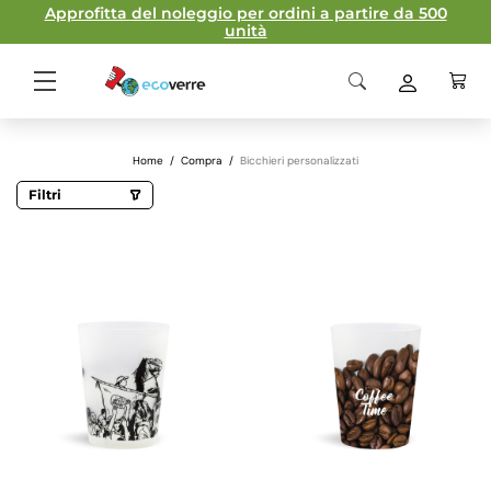
Approfitta del noleggio per ordini a partire da 500
unità
Home
/
Compra
/
Bicchieri personalizzati
Filtri
Capienza
11,2 cl
12cl
28cl
30cl
33cl
40cl