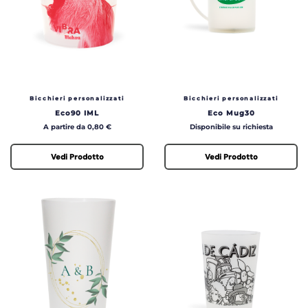
Bicchieri personalizzati
Bicchieri personalizzati
Eco90 IML
Eco Mug30
Prezzo
Prezzo
A partire da 0,80 €
Disponibile su richiesta
Vedi Prodotto
Vedi Prodotto