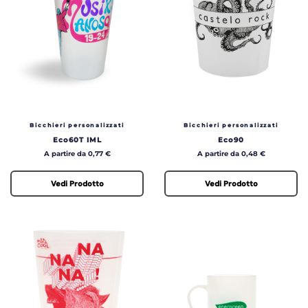
Bicchieri personalizzati
Bicchieri personalizzati
Eco60T IML
Eco90
Prezzo
Prezzo
A partire da 0,77 €
A partire da 0,48 €
Vedi Prodotto
Vedi Prodotto