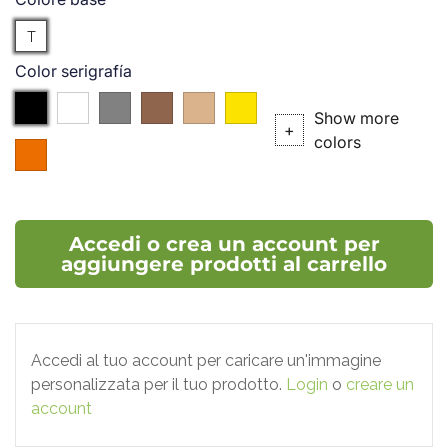
Traslucido
T
Color serigrafía
Nero
Bianco
Argento
Bronzo
P.727
P.102C
Show more
(P.
(P.
+
colors
004
877C)
876C)
(P.021C)
Accedi o crea un account per
aggiungere prodotti al carrello
Accedi al tuo account per caricare un'immagine
personalizzata per il tuo prodotto.
Login
o
creare un
account