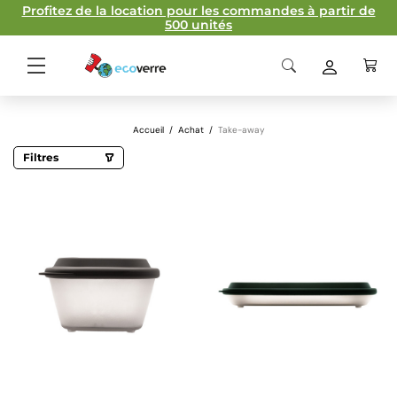
Profitez de la location pour les commandes à partir de
500 unités
Accueil
/
Achat
/
Take-away
Filtres
Capacité
468 ml
980 ml
1000 ml