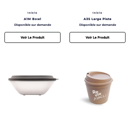
Inicio
Inicio
A1M Bowl
A3S Large Plate
Prix
Prix
Disponible sur demande
Disponible sur demande
Voir Le Produit
Voir Le Produit