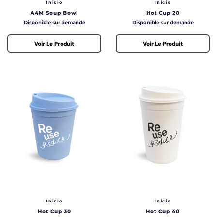
Inicio
Inicio
A4M Soup Bowl
Hot Cup 20
Prix
Prix
Disponible sur demande
Disponible sur demande
Voir Le Produit
Voir Le Produit
Inicio
Inicio
Hot Cup 30
Hot Cup 40