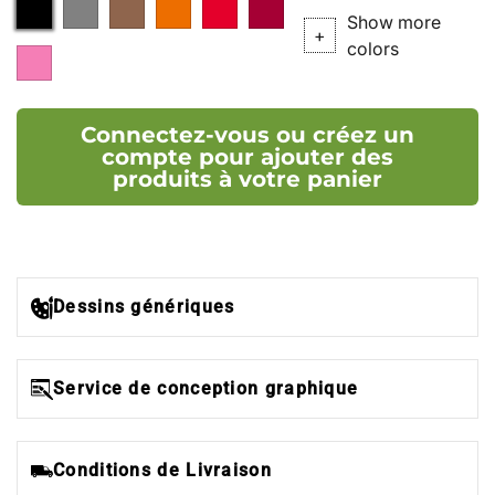
Noir
Argent
Bronze
004
001
014
Show more
(P.
(P.
(P.021C)
(P.485C)
(P.207C)
+
colors
019
877C)
876C)
(019
(P.211C)
Connectez-vous ou créez un
compte pour ajouter des
produits à votre panier
Dessins génériques
Service de conception graphique
Conditions de Livraison