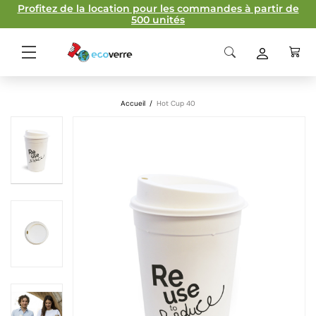
Profitez de la location pour les commandes à partir de
500 unités
Accueil
/
Hot Cup 40
Gabarit d'impression
Matériau
Polypropylène
homopolymère
Normes d'impression